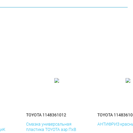
TOYOTA 1148361012
TOYOTA 11483610
я
Смазка универсальная
АНТИФРИЗ красны
ДиК
пластика TOYOTA аэр ПхВ