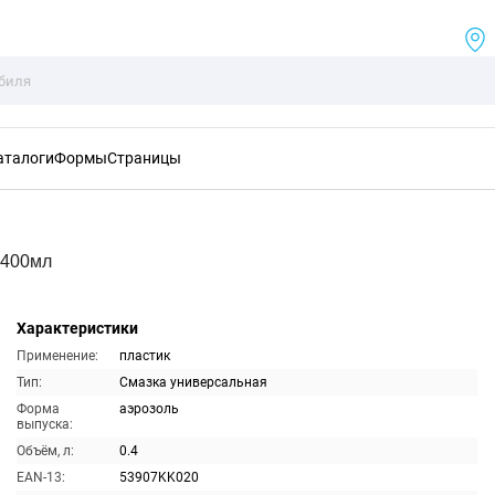
аталоги
Формы
Страницы
 400мл
Характеристики
Применение:
пластик
Тип:
Смазка универсальная
Форма
аэрозоль
выпуска:
Объём, л:
0.4
EAN-13:
53907KK020