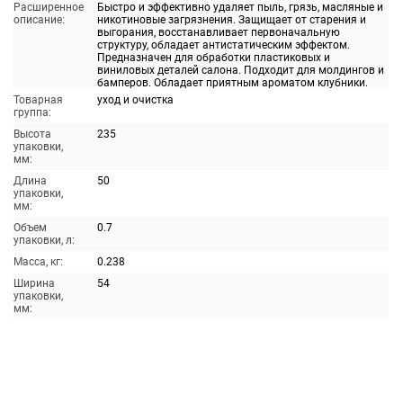
Расширенное
Быстро и эффективно удаляет пыль, грязь, масляные и
описание:
никотиновые загрязнения. Защищает от старения и
выгорания, восстанавливает первоначальную
структуру, обладает антистатическим эффектом.
Предназначен для обработки пластиковых и
виниловых деталей салона. Подходит для молдингов и
бамперов. Обладает приятным ароматом клубники.
Товарная
уход и очистка
группа:
Высота
235
упаковки,
мм:
Длина
50
упаковки,
мм:
Объем
0.7
упаковки, л:
Масса, кг:
0.238
Ширина
54
упаковки,
мм: