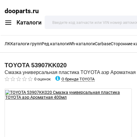
dooparts.ru
Каталоги
ЛК
Каталоги групп
Ред.каталоги
Wh-каталоги
Carbase
Сторонние к
TOYOTA
53907KK020
Смазка универсальная пластика TOYOTA аэр Ароматная
О бренде TOYOTA
0 оценок