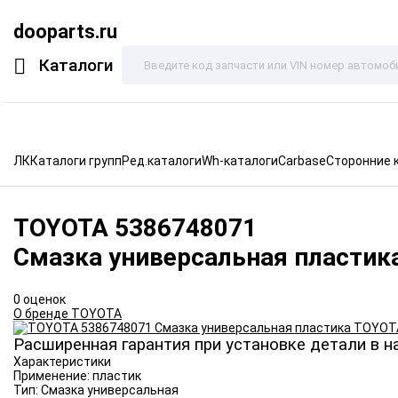
dooparts.ru
Каталоги
ЛК
Каталоги групп
Ред.каталоги
Wh-каталоги
Carbase
Сторонние 
TOYOTA
5386748071
Смазка универсальная пластик
0 оценок
О бренде TOYOTA
Расширенная гарантия при установке детали в н
Характеристики
Применение:
пластик
Тип:
Смазка универсальная