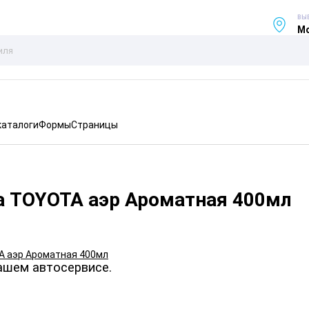
ВЫ
Мо
каталоги
Формы
Страницы
а TOYOTA аэр Ароматная 400мл
ашем автосервисе.