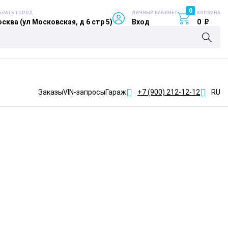
0
БРАТЬ ГОРОД
ЛИЧНЫЙ КАБИНЕТ
КОРЗИНА
сква (ул Московская, д 6 стр 5)
Вход
0
₽
Заказы
VIN-запросы
Гараж
+7 (900)
212-12-12
RU