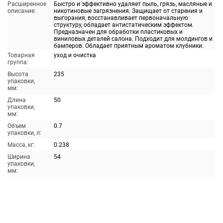
Расширенное
Быстро и эффективно удаляет пыль, грязь, масляные и
описание:
никотиновые загрязнения. Защищает от старения и
выгорания, восстанавливает первоначальную
структуру, обладает антистатическим эффектом.
Предназначен для обработки пластиковых и
виниловых деталей салона. Подходит для молдингов и
бамперов. Обладает приятным ароматом клубники.
Товарная
уход и очистка
группа:
Высота
235
упаковки,
мм:
Длина
50
упаковки,
мм:
Объем
0.7
упаковки, л:
Масса, кг:
0.238
Ширина
54
упаковки,
мм: