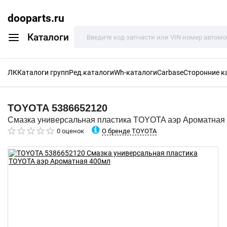
dooparts.ru
Каталоги
ЛК
Каталоги групп
Ред.каталоги
Wh-каталоги
Carbase
Сторонние к
TOYOTA
5386652120
Смазка универсальная пластика TOYOTA аэр Ароматная
О бренде TOYOTA
0 оценок