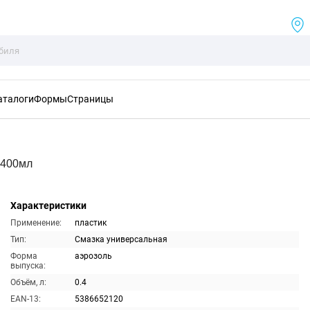
аталоги
Формы
Страницы
 400мл
Характеристики
Применение:
пластик
Тип:
Смазка универсальная
Форма
аэрозоль
выпуска:
Объём, л:
0.4
EAN-13:
5386652120