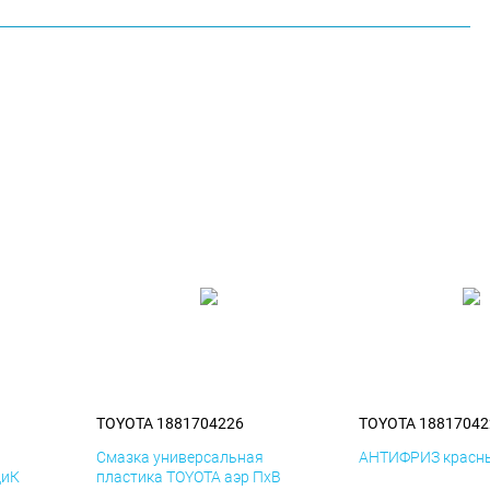
TOYOTA 1881704226
TOYOTA 18817042
я
Смазка универсальная
АНТИФРИЗ красны
ДиК
пластика TOYOTA аэр ПхВ