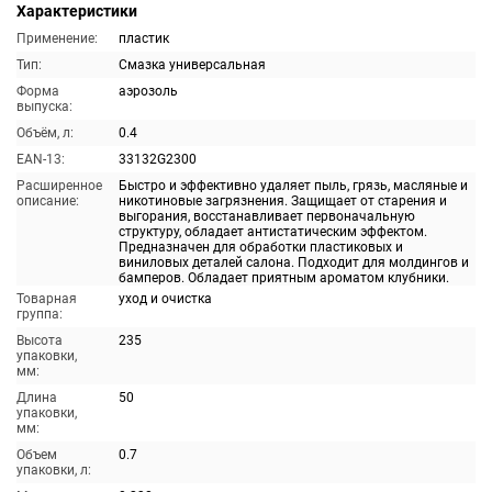
Характеристики
Применение:
пластик
Тип:
Смазка универсальная
Форма
аэрозоль
выпуска:
Объём, л:
0.4
EAN-13:
33132G2300
Расширенное
Быстро и эффективно удаляет пыль, грязь, масляные и
описание:
никотиновые загрязнения. Защищает от старения и
выгорания, восстанавливает первоначальную
структуру, обладает антистатическим эффектом.
Предназначен для обработки пластиковых и
виниловых деталей салона. Подходит для молдингов и
бамперов. Обладает приятным ароматом клубники.
Товарная
уход и очистка
группа:
Высота
235
упаковки,
мм:
Длина
50
упаковки,
мм:
Объем
0.7
упаковки, л: