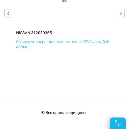
NISSAN 312039365
NIS
БмД
Смазка универсальная пластика NISSAN аэр ДиК
Сма
400мл
40
© Все права защищены.