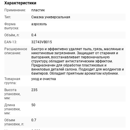
Характеристики
Применение:
пластик
Тип:
Смазка универсальная
Форма
аэрозоль
выпуска:
Объём, л:
0.4
EAN-13:
32743VB015
Расширенное
Быстро и эффективно удаляет пыль, грязь, масляные и
описание:
никотиновые загрязнения. Защищает от старения и
выгорания, восстанавливает первоначальную
структуру, обладает антистатическим эффектом.
Предназначен для обработки пластиковых и
виниловых деталей салона. Подходит для молдингов и
бамперов. Обладает приятным ароматом клубники.
Товарная
уход и очистка
группа:
Высота
235
упаковки,
мм:
Длина
50
упаковки,
мм:
Объем
0.7
упаковки, л: