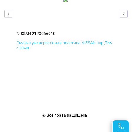
NISSAN 2120066910
NIS
БмД
Смазка универсальная пластика NISSAN аэр ДиК
Сма
400мл
40
© Все права защищены.