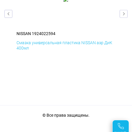
NISSAN 1924022594
NIS
БмД
Смазка универсальная пластика NISSAN аэр ДиК
Сма
400мл
40
© Все права защищены.