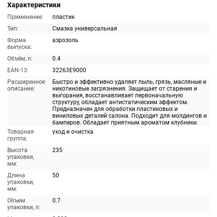
Характеристики
Применение:
пластик
Тип:
Смазка универсальная
Форма
аэрозоль
выпуска:
Объём, л:
0.4
EAN-13:
32263E9000
Расширенное
Быстро и эффективно удаляет пыль, грязь, масляные и
описание:
никотиновые загрязнения. Защищает от старения и
выгорания, восстанавливает первоначальную
структуру, обладает антистатическим эффектом.
Предназначен для обработки пластиковых и
виниловых деталей салона. Подходит для молдингов и
бамперов. Обладает приятным ароматом клубники.
Товарная
уход и очистка
группа:
Высота
235
упаковки,
мм:
Длина
50
упаковки,
мм:
Объем
0.7
упаковки, л: