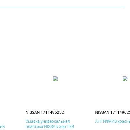
NISSAN 1711496252
NISSAN 17114962
я
Смазка универсальная
АНТИФРИЗ красны
ДиК
пластика NISSAN аэр ПхВ