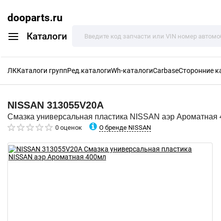
dooparts.ru
Каталоги
ЛК
Каталоги групп
Ред.каталоги
Wh-каталоги
Carbase
Сторонние к
NISSAN
313055V20A
Смазка универсальная пластика NISSAN аэр Ароматная
О бренде NISSAN
0 оценок