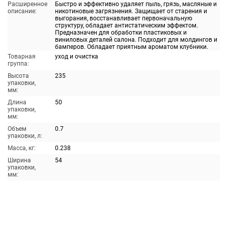
Расширенное
Быстро и эффективно удаляет пыль, грязь, масляные и
описание:
никотиновые загрязнения. Защищает от старения и
выгорания, восстанавливает первоначальную
структуру, обладает антистатическим эффектом.
Предназначен для обработки пластиковых и
виниловых деталей салона. Подходит для молдингов и
бамперов. Обладает приятным ароматом клубники.
Товарная
уход и очистка
группа:
Высота
235
упаковки,
мм:
Длина
50
упаковки,
мм:
Объем
0.7
упаковки, л:
Масса, кг:
0.238
Ширина
54
упаковки,
мм: