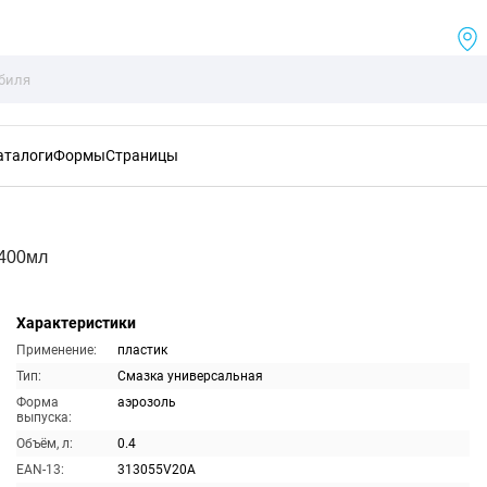
аталоги
Формы
Страницы
 400мл
Характеристики
Применение:
пластик
Тип:
Смазка универсальная
Форма
аэрозоль
выпуска:
Объём, л:
0.4
EAN-13:
313055V20A