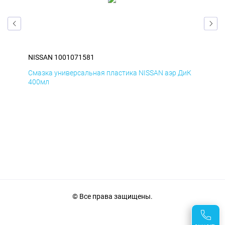
NISSAN 1001071581
NIS
БмД
Смазка универсальная пластика NISSAN аэр ДиК
Сма
400мл
40
© Все права защищены.