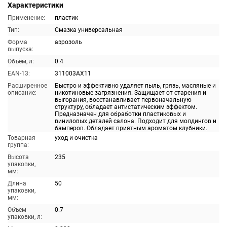
Характеристики
Применение:
пластик
Тип:
Смазка универсальная
Форма
аэрозоль
выпуска:
Объём, л:
0.4
EAN-13:
311003AX11
Расширенное
Быстро и эффективно удаляет пыль, грязь, масляные и
описание:
никотиновые загрязнения. Защищает от старения и
выгорания, восстанавливает первоначальную
структуру, обладает антистатическим эффектом.
Предназначен для обработки пластиковых и
виниловых деталей салона. Подходит для молдингов и
бамперов. Обладает приятным ароматом клубники.
Товарная
уход и очистка
группа:
Высота
235
упаковки,
мм:
Длина
50
упаковки,
мм:
Объем
0.7
упаковки, л: