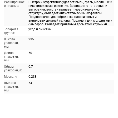
Расширенное
Быстро и эффективно удаляет пыль, грязь, масляные и
описание:
никотиновые загрязнения. Защищает от старения и
выгорания, восстанавливает первоначальную
структуру, обладает антистатическим эффектом.
Предназначен для обработки пластиковых и
виниловых деталей салона. Подходит для молдингов и
бамперов. Обладает приятным ароматом клубники.
Товарная
уход и очистка
группа:
Высота
235
упаковки,
мм:
Длина
50
упаковки,
мм:
Объем
0.7
упаковки, л:
Масса, кг:
0.238
Ширина
54
упаковки,
мм: