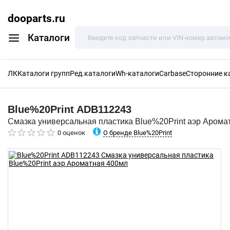
dooparts.ru
Каталоги
ЛК
Каталоги групп
Ред.каталоги
Wh-каталоги
Carbase
Сторонние к
Blue%20Print
ADB112243
Смазка универсальная пластика Blue%20Print аэр Арома
О бренде Blue%20Print
0 оценок