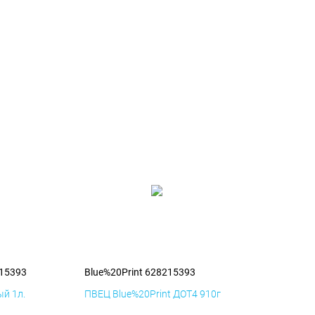
215393
Blue%20Print 628215393
й 1л.
ПВЕЦ Blue%20Print ДОТ4 910г