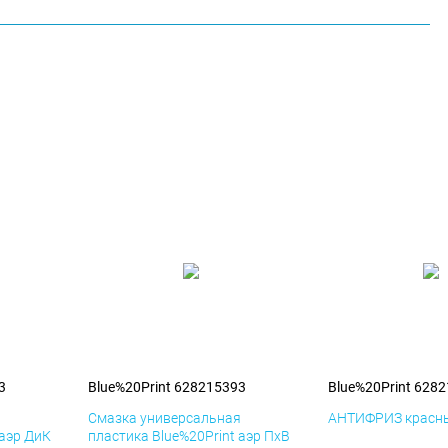
3
Blue%20Print 628215393
Blue%20Print 628
я
Смазка универсальная
АНТИФРИЗ красны
 аэр ДиК
пластика Blue%20Print аэр ПхВ