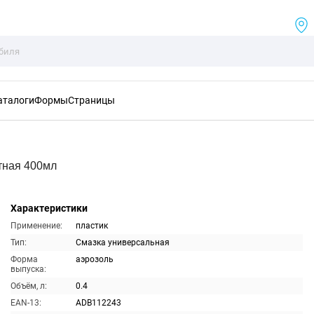
аталоги
Формы
Страницы
тная 400мл
Характеристики
Применение:
пластик
Тип:
Смазка универсальная
Форма
аэрозоль
выпуска:
Объём, л:
0.4
EAN-13:
ADB112243