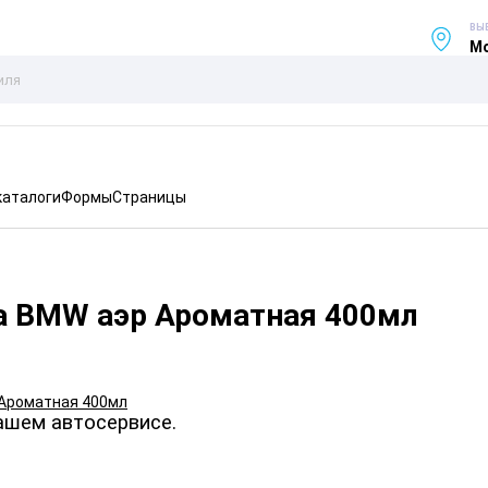
ВЫ
Мо
каталоги
Формы
Страницы
а BMW аэр Ароматная 400мл
ашем автосервисе.