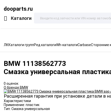
dooparts.ru
Каталоги
ЛК
Каталоги групп
Ред.каталоги
Wh-каталоги
Carbase
Сторонние 
BMW
11138562773
Смазка универсальная пластик
0 оценок
О бренде BMW
Расширенная гарантия при установке детали в н
Характеристики
Применение:
пластик
Тип:
Смазка универсальная