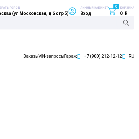
0
БРАТЬ ГОРОД
ЛИЧНЫЙ КАБИНЕТ
КОРЗИНА
сква (ул Московская, д 6 стр 5)
Вход
0
₽
Заказы
VIN-запросы
Гараж
+7 (900)
212-12-12
RU