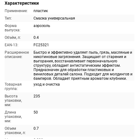
Характеристики
Применение:
пластик
Тип:
Смазка универсальная
Форма
аэрозоль
выпуска:
Объём, л:
0.4
EAN-13:
FC25321
Расширенное
Быстро и эффективно удаляет пыль, грязь, масляные и
описание:
никотиновые загрязнения. Защищает от старения и
выгорания, восстанавливает первоначальную
структуру, обладает антистатическим эффектом.
Предназначен для обработки пластиковых и
виниловых деталей салона. Подходит для молдингов и
бамперов. Обладает приятным ароматом клубники.
Товарная
уход и очистка
группа:
Высота
235
упаковки,
мм:
Длина
50
упаковки,
мм:
Объем
0.7
упаковки, л: