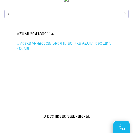
AZUMI 2041309114
AZU
мД
Смазка универсальная пластика AZUMI аэр ДиК
Сма
400мл
40
© Все права защищены.