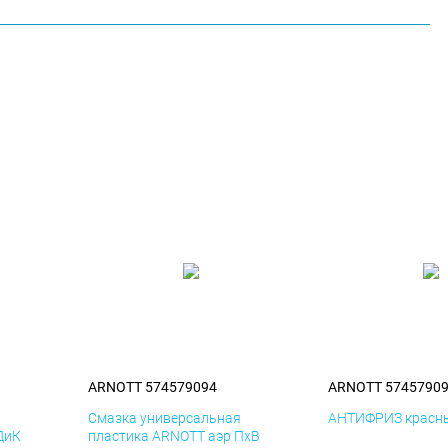
ARNOTT 574579094
ARNOTT 5745790
я
Смазка универсальная
АНТИФРИЗ красны
ДиК
пластика ARNOTT аэр ПхВ