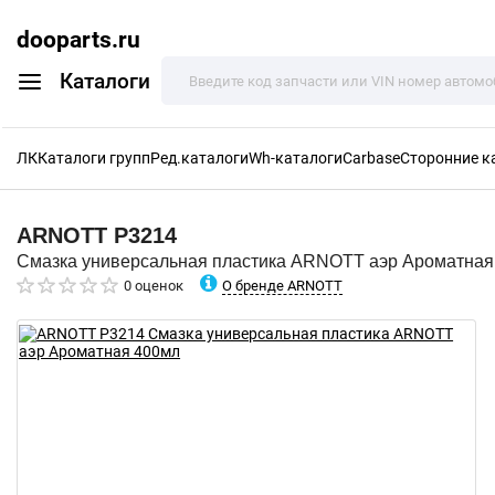
dooparts.ru
Каталоги
ЛК
Каталоги групп
Ред.каталоги
Wh-каталоги
Carbase
Сторонние к
ARNOTT
P3214
Смазка универсальная пластика ARNOTT аэр Ароматная
О бренде ARNOTT
0 оценок