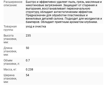
Расширенное
Быстро и эффективно удаляет пыль, грязь, масляные и
описание:
никотиновые загрязнения. Защищает от старения и
выгорания, восстанавливает первоначальную
структуру, обладает антистатическим эффектом.
Предназначен для обработки пластиковых и
виниловых деталей салона. Подходит для молдингов и
бамперов. Обладает приятным ароматом клубники.
Товарная
уход и очистка
группа:
Высота
235
упаковки,
мм:
Длина
50
упаковки,
мм:
Объем
0.7
упаковки, л:
Масса, кг:
0.238
Ширина
54
упаковки,
мм: