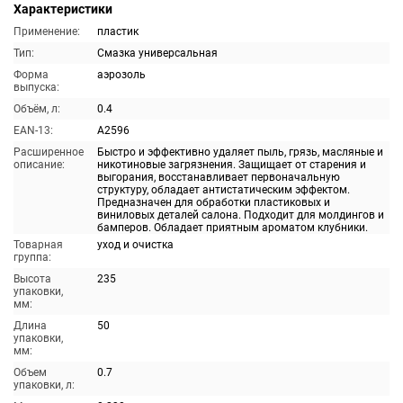
Характеристики
Применение:
пластик
Тип:
Смазка универсальная
Форма
аэрозоль
выпуска:
Объём, л:
0.4
EAN-13:
A2596
Расширенное
Быстро и эффективно удаляет пыль, грязь, масляные и
описание:
никотиновые загрязнения. Защищает от старения и
выгорания, восстанавливает первоначальную
структуру, обладает антистатическим эффектом.
Предназначен для обработки пластиковых и
виниловых деталей салона. Подходит для молдингов и
бамперов. Обладает приятным ароматом клубники.
Товарная
уход и очистка
группа:
Высота
235
упаковки,
мм:
Длина
50
упаковки,
мм:
Объем
0.7
упаковки, л: