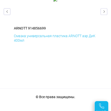
ARNOTT 914856699
AR
БмД
Смазка универсальная пластика ARNOTT аэр ДиК
Сма
400мл
40
© Все права защищены.