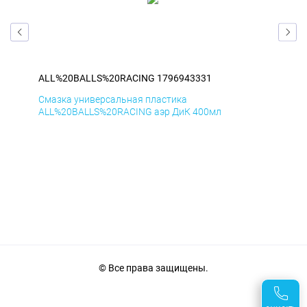
ALL%20BALLS%20RACING 1796943331
AL
Смазка универсальная пластика
Сма
ALL%20BALLS%20RACING аэр ДиК 400мл
ALL
© Все права защищены.