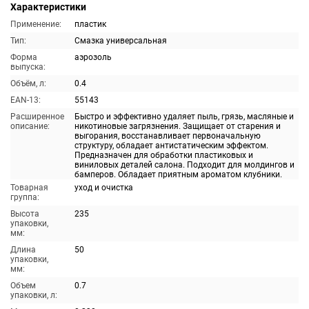
Характеристики
Применение:
пластик
Тип:
Смазка универсальная
Форма
аэрозоль
выпуска:
Объём, л:
0.4
EAN-13:
55143
Расширенное
Быстро и эффективно удаляет пыль, грязь, масляные и
описание:
никотиновые загрязнения. Защищает от старения и
выгорания, восстанавливает первоначальную
структуру, обладает антистатическим эффектом.
Предназначен для обработки пластиковых и
виниловых деталей салона. Подходит для молдингов и
бамперов. Обладает приятным ароматом клубники.
Товарная
уход и очистка
группа:
Высота
235
упаковки,
мм:
Длина
50
упаковки,
мм:
Объем
0.7
упаковки, л: