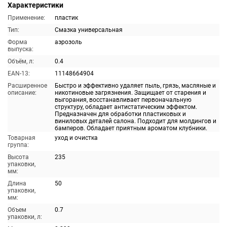
Характеристики
Применение:
пластик
Тип:
Смазка универсальная
Форма
аэрозоль
выпуска:
Объём, л:
0.4
EAN-13:
11148664904
Расширенное
Быстро и эффективно удаляет пыль, грязь, масляные и
описание:
никотиновые загрязнения. Защищает от старения и
выгорания, восстанавливает первоначальную
структуру, обладает антистатическим эффектом.
Предназначен для обработки пластиковых и
виниловых деталей салона. Подходит для молдингов и
бамперов. Обладает приятным ароматом клубники.
Товарная
уход и очистка
группа:
Высота
235
упаковки,
мм:
Длина
50
упаковки,
мм:
Объем
0.7
упаковки, л: