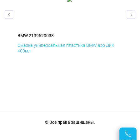
BMW 2139520033
BM
Смазка универсальная пластика BMW аэр ДиК
Сма
400мл
40
© Все права защищены.