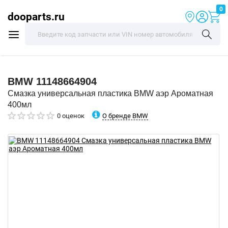
0
dooparts.ru
BMW
11148664904
Смазка универсальная пластика BMW аэр Ароматная
400мл
О бренде BMW
0 оценок