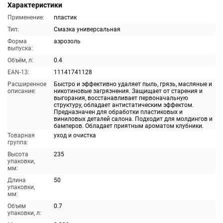
Характеристики
Применение:
пластик
Тип:
Смазка универсальная
Форма
аэрозоль
выпуска:
Объём, л:
0.4
EAN-13:
11141741128
Расширенное
Быстро и эффективно удаляет пыль, грязь, масляные и
описание:
никотиновые загрязнения. Защищает от старения и
выгорания, восстанавливает первоначальную
структуру, обладает антистатическим эффектом.
Предназначен для обработки пластиковых и
виниловых деталей салона. Подходит для молдингов и
бамперов. Обладает приятным ароматом клубники.
Товарная
уход и очистка
группа:
Высота
235
упаковки,
мм:
Длина
50
упаковки,
мм:
Объем
0.7
упаковки, л: