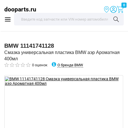
0
dooparts.ru
BMW
11141741128
Смазка универсальная пластика BMW аэр Ароматная
400мл
О бренде BMW
0 оценок