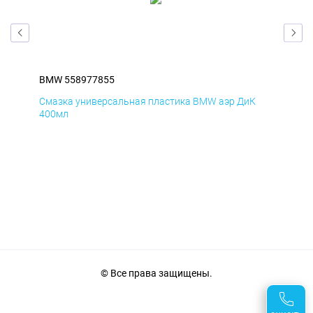
BMW 558977855
BM
Смазка универсальная пластика BMW аэр ДиК
Сма
400мл
40
© Все права защищены.