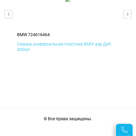
BMW 724616464
BM
Смазка универсальная пластика BMW аэр ДиК
Сма
400мл
40
© Все права защищены.