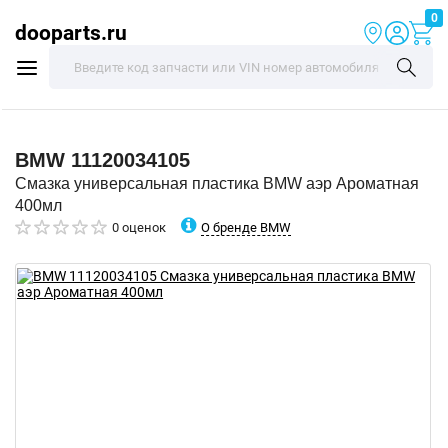
0
dooparts.ru
BMW
11120034105
Смазка универсальная пластика BMW аэр Ароматная
400мл
О бренде BMW
0 оценок