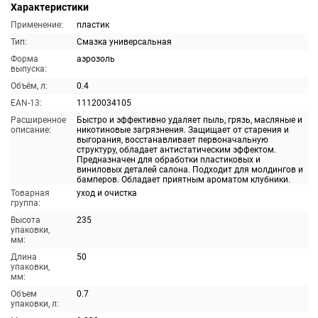
Характеристики
Применение:
пластик
Тип:
Смазка универсальная
Форма
аэрозоль
выпуска:
Объём, л:
0.4
EAN-13:
11120034105
Расширенное
Быстро и эффективно удаляет пыль, грязь, масляные и
описание:
никотиновые загрязнения. Защищает от старения и
выгорания, восстанавливает первоначальную
структуру, обладает антистатическим эффектом.
Предназначен для обработки пластиковых и
виниловых деталей салона. Подходит для молдингов и
бамперов. Обладает приятным ароматом клубники.
Товарная
уход и очистка
группа:
Высота
235
упаковки,
мм:
Длина
50
упаковки,
мм:
Объем
0.7
упаковки, л: