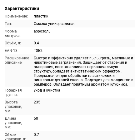
Характеристики
Применение:
пластик
Тип:
Смазка универсальная
Форма
аэрозоль
выпуска:
Объём, л:
0.4
EAN-13:
TSE2
Расширенное
Быстро и эффективно удаляет пыль, грязь, масляные и
описание:
никотиновые загрязнения. Защищает от старения и
выгорания, восстанавливает первоначальную
структуру, обладает антистатическим эффектом.
Предназначен для обработки пластиковых и
виниловых деталей салона. Подходит для молдингов и
бамперов. Обладает приятным ароматом клубники.
Товарная
уход и очистка
группа:
Высота
235
упаковки,
мм:
Длина
50
упаковки,
мм:
Объем
0.7
упаковки, л: