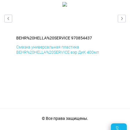
BEHR%20HELLA%20SERVICE 970854437
BE
Смазка универсальная пластика
Сма
BEHR%20HELLA%20SERVICE аэр ДиК 400мл
BEH
© Все права защищены.