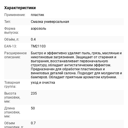
Характеристики
Применение:
пластик
Тип:
Смазка универсальная
Форма
аэрозоль
выпуска:
Объём, л:
0.4
EAN-13:
TM21103
Расширенное
Быстро и эффективно удаляет пыль, грязь, масляные и
описание:
никотиновые загрязнения. Защищает от старения и
выгорания, восстанавливает первоначальную
структуру, обладает антистатическим эффектом.
Предназначен для обработки пластиковых и
виниловых деталей салона. Подходит для молдингов и
бамперов. Обладает приятным ароматом клубники.
Товарная
уход и очистка
группа:
Высота
235
упаковки,
мм:
Длина
50
упаковки,
мм:
Объем
0.7
упаковки, л: