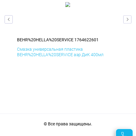
BEHR%20HELLA%20SERVICE 1764622601
BE
Смазка универсальная пластика
Сма
BEHR%20HELLA%20SERVICE аэр ДиК 400мл
BEH
© Все права защищены.