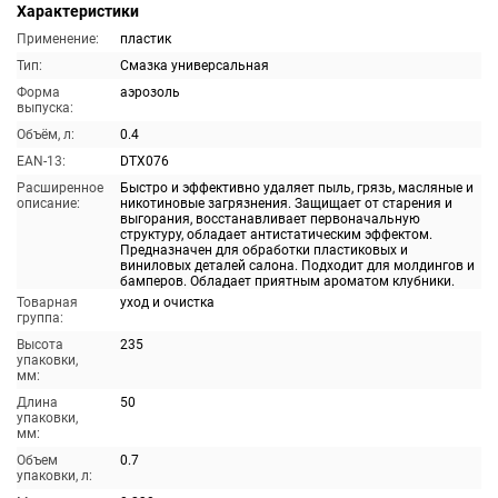
Характеристики
Применение:
пластик
Тип:
Смазка универсальная
Форма
аэрозоль
выпуска:
Объём, л:
0.4
EAN-13:
DTX076
Расширенное
Быстро и эффективно удаляет пыль, грязь, масляные и
описание:
никотиновые загрязнения. Защищает от старения и
выгорания, восстанавливает первоначальную
структуру, обладает антистатическим эффектом.
Предназначен для обработки пластиковых и
виниловых деталей салона. Подходит для молдингов и
бамперов. Обладает приятным ароматом клубники.
Товарная
уход и очистка
группа:
Высота
235
упаковки,
мм:
Длина
50
упаковки,
мм:
Объем
0.7
упаковки, л: