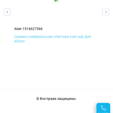
Aisin 1516627366
Ais
Смазка универсальная пластика Aisin аэр ДиК
Сма
400мл
40
© Все права защищены.