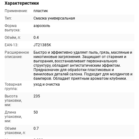
Характеристики
Применение:
пластик
Тип:
Смазка универсальная
Форма
аэрозоль
выпуска:
Объём, л:
0.4
EAN-13:
JT21385K
Расширенное
Быстро и эффективно удаляет пыль, грязь, масляные и
описание:
никотиновые загрязнения. Защищает от старения и
выгорания, восстанавливает первоначальную
структуру, обладает антистатическим эффектом.
Предназначен для обработки пластиковых и
виниловых деталей салона. Подходит для молдингов и
бамперов. Обладает приятным ароматом клубники.
Товарная
уход и очистка
группа:
Высота
235
упаковки,
мм:
Длина
50
упаковки,
мм:
Объем
0.7
упаковки, л: