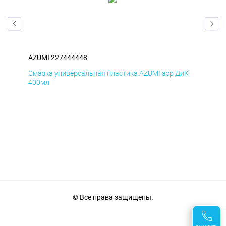
AZUMI 227444448
AZU
мД
Смазка универсальная пластика AZUMI аэр ДиК
Сма
400мл
40
© Все права защищены.