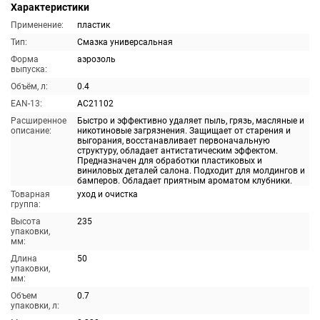
Характеристики
Применение:
пластик
Тип:
Смазка универсальная
Форма
аэрозоль
выпуска:
Объём, л:
0.4
EAN-13:
AC21102
Расширенное
Быстро и эффективно удаляет пыль, грязь, масляные и
описание:
никотиновые загрязнения. Защищает от старения и
выгорания, восстанавливает первоначальную
структуру, обладает антистатическим эффектом.
Предназначен для обработки пластиковых и
виниловых деталей салона. Подходит для молдингов и
бамперов. Обладает приятным ароматом клубники.
Товарная
уход и очистка
группа:
Высота
235
упаковки,
мм:
Длина
50
упаковки,
мм:
Объем
0.7
упаковки, л: